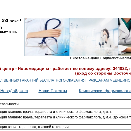
XXI веке !
73
н-пт 8.00-
г. Ростов-на-Дону, Социалистическа
центр «Новомедицина» работает по новому адресу: 344022, г. 
(вход со стороны Восточна
ТВЕННЫХ ГАРАНТИЙ БЕСПЛАТНОГО ОКАЗАНИЯ ГРАЖДАНАМ МЕДИЦИНСКОЙ
НовоДайджест
Наши Патенты
Клиническая фармакологи
ятельности
ция главного врача, терапевта и клинического фармаколога, д.м.н.
ция главного врача, терапевта и клинического фармаколога, д.м.н. (до конца 
ация врача-терапевта, высшей категории