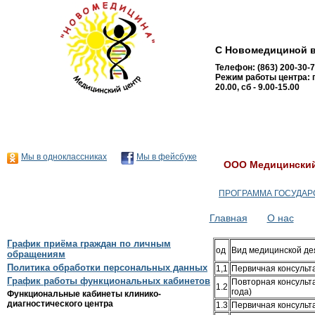
С Новомедициной в 
Телефон: (863) 200-30-
Режим работы центра: п
20.00, сб - 9.00-15.00
Мы в одноклассниках
Мы в фейсбуке
ООО Медицинский 
ПРОГРАММА ГОСУДАРС
Главная
О нас
График приёма граждан по личным
од
Вид медицинской де
обращениям
Политика обработки персональных данных
1,1
Первичная консульта
График работы функциональных кабинетов
Повторная консульта
1.2
года)
Функциональные кабинеты клинико-
диагностического центра
1.3
Первичная консульт