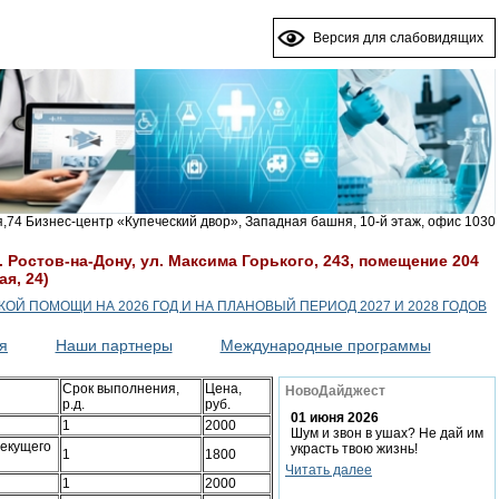
Версия для слабовидящих
я,74 Бизнес-центр «Купеческий двор», Западная башня, 10-й этаж, офис 1030
Ростов-на-Дону, ул. Максима Горького, 243, помещение 204
я, 24)
 ПОМОЩИ НА 2026 ГОД И НА ПЛАНОВЫЙ ПЕРИОД 2027 И 2028 ГОДОВ
я
Наши партнеры
Международные программы
Срок выполнения,
Цена,
НовоДайджест
р.д.
руб.
01 июня 2026
1
2000
Шум и звон в ушах? Не дай им
текущего
украсть твою жизнь!
1
1800
Читать далее
1
2000